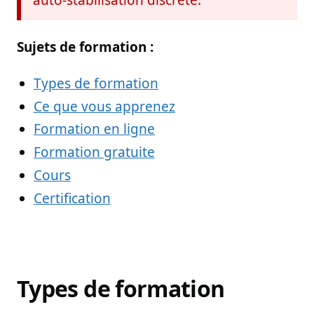
auto-stabilisation discrète.
Sujets de formation :
Types de formation en PSP
Ce que vous apprenez dans la formation en
Formation en ligne en PSP
Formation gratuite en PSP
Cours de PSP
Certification en PSP
Premiers Secours 
Types de
formation