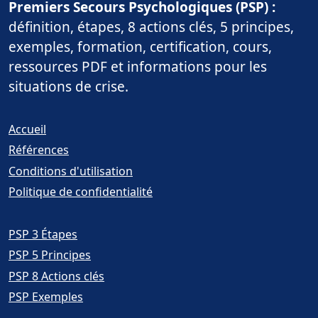
Premiers Secours Psychologiques (PSP) :
définition, étapes, 8 actions clés, 5 principes,
exemples, formation, certification, cours,
ressources PDF et informations pour les
situations de crise.
Accueil
Références
Conditions d'utilisation
Politique de confidentialité
Premiers Secours Psychologiques
3
Étapes
des Premiers Secours Psychologiques
5 Principes
des Premiers Secours Psychologiques
8 Actions clés
Premiers Secours Psychologiques
Exemples