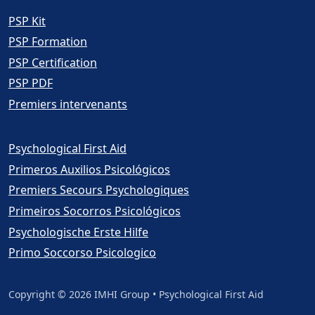
Premiers Secours Psychologiques
Kit
Premiers Secours Psychologiques
Formation
Premiers Secours Psychologiques
Certification
Premiers Secours Psychologiques
PDF
Premiers Secours Psychologiques pour
Premiers intervenants
Psychological First Aid
Primeros Auxilios Psicológicos
Premiers Secours Psychologiques
Primeiros Socorros Psicológicos
Psychologische Erste Hilfe
Primo Soccorso Psicologico
Copyright © 2026
IMHI Group
•
Psychological First Aid